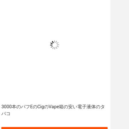
3000本のパフEのCigのVape箱の安い電子液体のタ
35
バコ
電