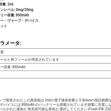
量: 2ml
ンレベル: 0mg/20mg
リー容量: 850mAh
シー・ヴァープ・デバイス
キット
ラメータ:
装置
ィールと再フィールが用意されています
容量: 850mAh
ンで製造されたこの蒸発箱は 2mlの電子液体容量と 0.8ohmの抵抗範
のデバイスには 850mAh のバッテリーも搭載されています頻繁に充電
ルされた液体か 再充填可能な液体か 選択してください iFresh IFB-2