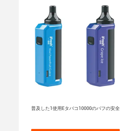
e箱
普及した1使用Eタバコ10000のパフの安全