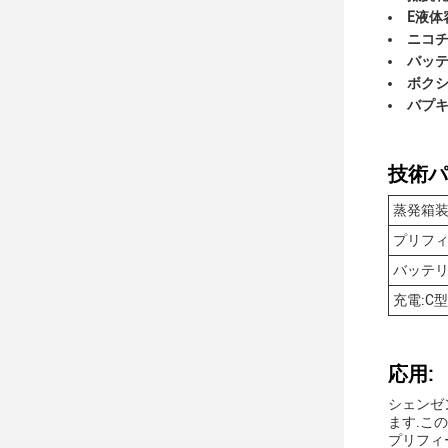
E液体容
ニコチ
バッテ
ボク
バプ
技術パ
蒸発箱
プリフ
バッテリー
充電:C型
応用:
シェンゼ
ます.こ
プリフィー