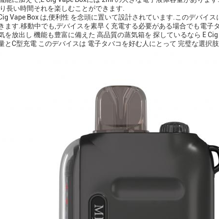
より長い時間それを楽しむことができます.
 Cig Vape Box は,便利性 を念頭に置いて設計されています.このデバイ
きます.移動中でも,デバイスを素早く充電する必要がある場合でも電子
を放出し 機能も豊富に備えた 高品質の蒸気箱を 探しているなら E Cig 
量とC型充電 このデバイスは 電子タバコを好む人にとって 完璧な選択