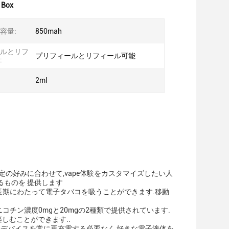
 Box
容量:
850mah
ルとリフ
プリフィールとリフィール可能
:
2ml
定の好みに合わせて,vape体験をカスタマイズしたい人
るものを 提供します
心配なく,長期にわたって電子タバコを吸うことができます.移動
は,ニコチン濃度0mgと20mgの2種類で提供されています.
しむことができます..
あります.デバイスを常に再充電する必要なく,好きな電子液体を