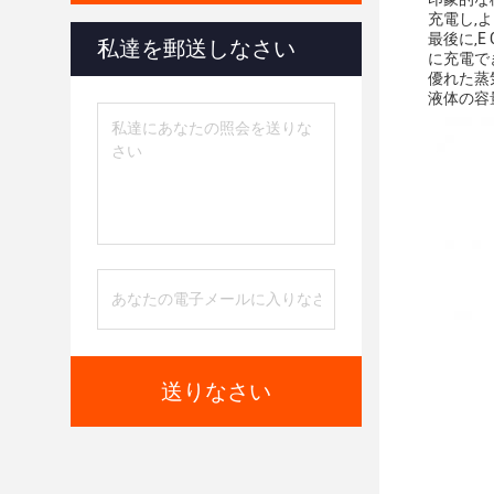
充電し,
最後に,E
私達を郵送しなさい
に充電で
優れた蒸気
液体の容
送りなさい