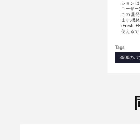
ション は
ユーザー
この 蒸発
ます.機体
iFre
使えるで
Tags:
3500のパ