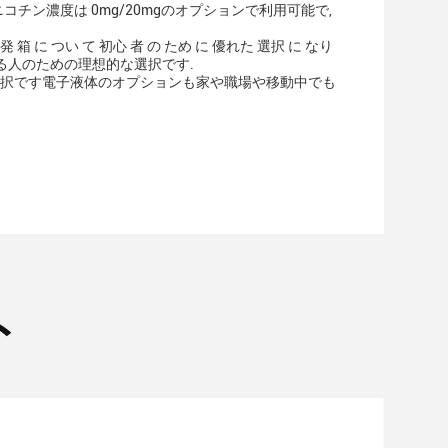
のニコチン濃度は 0mg/20mgのオプションで利用可能で,
 箱 に つい て 初心 者 の ため に 優れた 選択 に なり
ている人のための理想的な選択です.
優れた選択です電子液体のオプションも家や職場や移動中でも
ト