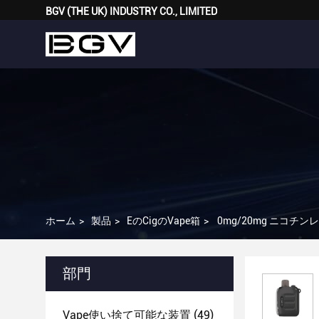
BGV (THE UK) INDUSTRY CO., LIMITED
ホーム
>
製品
>
EのCigのVape箱
>
0mg/20mg ニコチン
部門
Vape使い捨て可能な装置
(49)