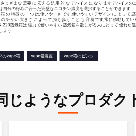
,さまざまな 需要 に 応える 汎用 的 な デバイス に なり ますデバイス
は自分の好みに合った完璧なニコチン濃度を選択することができます.
 箱 の 特徴 の 一つ は,使いやすさ です.使いやすい デザイン に よっ て,蒸発
 の 細かい 大きさ に よっ て,持ち歩く こと も 容易 です,常に移動し
sh IFB-220蒸気箱は 強力で使いやすい 蒸気箱を欲しがる人にとって 
しょう
フのvape箱
vape箱装置
vape箱のピンク
同じようなプロダク