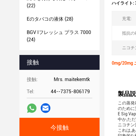
ハイライト:
(22)
Eのタバコの液体
(28)
充電:
BGV Iフレッシュ プラス 7000
抵抗の
(24)
ニコチ
接触
0mg/20m
接触:
Mrs. maitekemtk
Tel:
44--7375-806179
製品説
この蒸発
のために
E Sig
中か,た
ニコチン濃
今接触
これは,
印象的な機