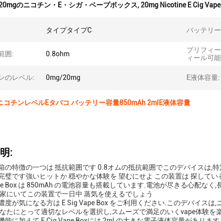
20mgのニコチン・E・シガ・ベープボックス
,
20mg Nicotine E Cig Vape
タイプタイプC
バッテリー
プリフィー
範囲:
0.8ohm
ィール可能
ンのレベル:
0mg/20mg
E液体容量:
g ニコチンレベルEタバコ バッテリー容量850mAh 2mlE液体容量
明:
箱の特徴の一つは 抵抗範囲です 0.8オムの抵抗範囲でこのデバイスは,特
完璧です強いヒットか 穏やかな体験を 望むにせよ この装置は 探してい
 Vape Box は 850mAh の電池容量も搭載しています.電池が尽きる
だ家にいてこの装置で一日中 蒸気を使えるでしょう
度が気になる方は E Sig Vape Box をご利用ください.このデバイス
あなたにとって適切なレベルを選択し,スムーズで満足のいくvape体験を楽
能に加えて,E Cig Vape Boxには 2ml の大きな電子液体容量が