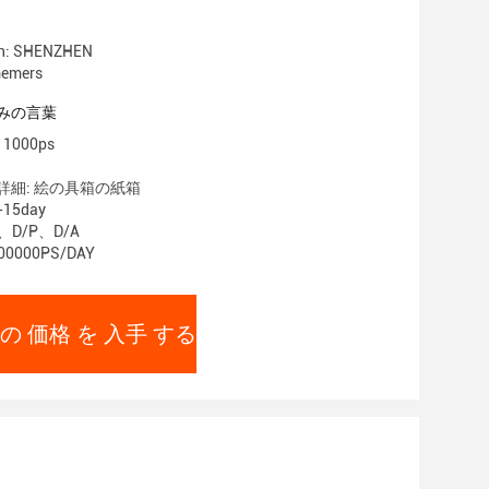
gin: SHENZHEN
mers
みの言葉
1000ps
詳細: 絵の具箱の紙箱
15day
、D/P、D/A
0000PS/DAY
の 価格 を 入手 する