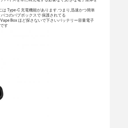
スには Type-C 充電機能があります.つまり,迅速かつ簡単
タバコのバプボックスで 保護されてる
Vape Box ほど探さないで下さいバッテリー容量電子
肢です