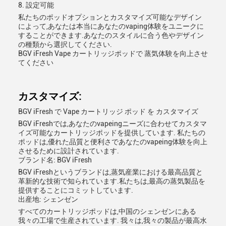
8. 設定可能
私たちのポッドオプションとカスタマイズ可能なデザイン
によって,あなたは本当にあなたのvaping体験をユニークに
することができます.あなたのスタイルに合う色やデザイン
の種類から選択してください.
BGV iFresh Vape カートリッジポッドで 蒸気体験を向上させ
てください
カスタマイズ:
BGV iFresh で Vape カートリッジ ポッド を カスタマイズ
BGV iFreshでは,あなたのvapeingニーズに合わせてカスタマ
イズ可能なカートリッジポッドを提供しています. 私たちの
ポッドは,優れた品質と便利さであなたのvapeing体験を向上
させるために設計されています.
ブランド名: BGV iFresh
BGV iFreshというブランドは,蒸気産業における最高品質と
革新的な技術で知られています.私たちは,最高の蒸気製品を
提供することにコミットしています.
出産地: シェンゼン
すべてのカートリッジポッドは,中国のシェンゼンにある
我々の工場で生産されています. 我々は,我々の製品が最高水