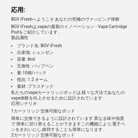
応用:
BGV iFreshへようこそ あなたの究極のヴァッピング体験
BGV iFreshは,vapeの最新のイノベーション - Vape Cartridge
Podをご紹介しています..
製品属性
ブランド名: BGV iFresh
出産地: シェンゼン
容量: 8ml
互換性: バップペン
量:10個/パック
抵抗: 1.2 オーム
素材: プラスチック
私たちのvapeカートリッジポッドは,様々な方法であなたの
vape体験を向上させるために設計されています:
応用シナリオ:
1カートリッジ 交換可能なポッド
簡単に交換できるように設計されています 異なる味や強度
で 簡単に切り替えることができますこの機能により,電子ペ
ンをきれいにし,維持することも簡単になります..
2カートリッジ 交換可能なポッド