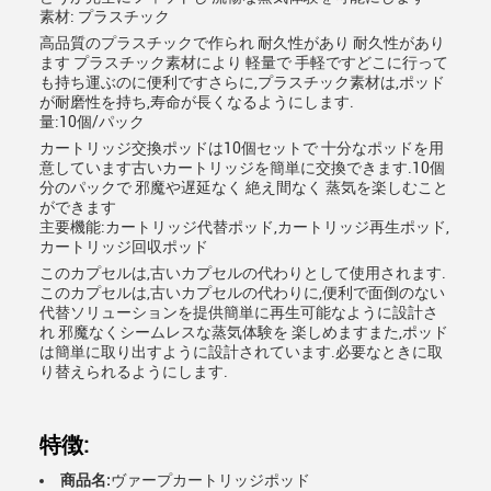
素材: プラスチック
高品質のプラスチックで作られ 耐久性があり 耐久性があり
ます プラスチック素材により 軽量で 手軽ですどこに行って
も持ち運ぶのに便利ですさらに,プラスチック素材は,ポッド
が耐磨性を持ち,寿命が長くなるようにします.
量:10個/パック
カートリッジ交換ポッドは10個セットで 十分なポッドを用
意しています古いカートリッジを簡単に交換できます.10個
分のパックで 邪魔や遅延なく 絶え間なく 蒸気を楽しむこと
ができます
主要機能:カートリッジ代替ポッド,カートリッジ再生ポッド,
カートリッジ回収ポッド
このカプセルは,古いカプセルの代わりとして使用されます.
このカプセルは,古いカプセルの代わりに,便利で面倒のない
代替ソリューションを提供簡単に再生可能なように設計さ
れ 邪魔なくシームレスな蒸気体験を 楽しめますまた,ポッド
は簡単に取り出すように設計されています.必要なときに取
り替えられるようにします.
特徴:
商品名:
ヴァープカートリッジポッド