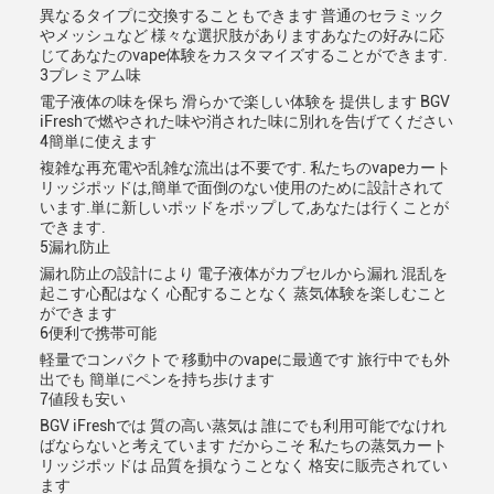
異なるタイプに交換することもできます 普通のセラミック
やメッシュなど 様々な選択肢がありますあなたの好みに応
じてあなたのvape体験をカスタマイズすることができます.
3プレミアム味
電子液体の味を保ち 滑らかで楽しい体験を 提供します BGV
iFreshで燃やされた味や消された味に別れを告げてください
4簡単に使えます
複雑な再充電や乱雑な流出は不要です. 私たちのvapeカート
リッジポッドは,簡単で面倒のない使用のために設計されて
います.単に新しいポッドをポップして,あなたは行くことが
できます.
5漏れ防止
漏れ防止の設計により 電子液体がカプセルから漏れ 混乱を
起こす心配はなく 心配することなく 蒸気体験を楽しむこと
ができます
6便利で携帯可能
軽量でコンパクトで 移動中のvapeに最適です 旅行中でも外
出でも 簡単にペンを持ち歩けます
7値段も安い
BGV iFreshでは 質の高い蒸気は 誰にでも利用可能でなけれ
ばならないと考えています だからこそ 私たちの蒸気カート
リッジポッドは 品質を損なうことなく 格安に販売されてい
ます