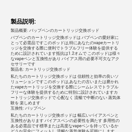
製品説明:
製品概要: バップペンのカートリッジ交換ポッド
バプペンのカートリッジ交換ポッドは バプペンの愛好家に
とって必需品ですこのポッドは,特にあなたのvapeカートリ
ッジを交換する際に便利でトラブルフリー体験を提供する
ために設計されています抵抗は1.2オムで このポッドは様々
なvapeペンと互換性があり バイアス用の必要不可欠なアク
セサリーです
製品名: カートリッジ交換ポッド
私たちのカートリッジ交換ポッドは 信頼性と効率の良いソ
リューションですこのポッドは,あなたの古いまたは磨かれ
たvapeカートリッジを交換する際にシームレスでトラブル
フリーな体験を提供するために特別に設計されていますカ
ートリッジ交換ポッドで 心配なく 流暢で中断のない 蒸気体
験を 楽しめます
互換性: バップペン
私たちのカートリッジ交換ポッドは 幅広いバイアスペンと
互換性があります バイアスペンの必要性を満たす 多用性の
ある必需品です標準または高度なvapeペンを持っているか
どうか完全にフィットし 流暢な蒸気体験を可能にします