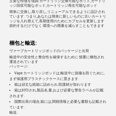
主要な特徴を強調:カートリッジ交換可能なポッド,カートリ
ッジ回収可能なポッド,カートリッジ再生可能なポッド
簡単に交換し,取り戻し,リニューアルできるように設計され
ています. つまり,あなたは簡単に新しいものに古いカートリ
ッジを入れ替えて,長期使用のためにカプセルを更新します
節約するだけでなく 環境への廃棄を減らすこともできます
梱包と輸送:
ヴァープカートリッジポッドのパッケージと出荷
輸送中の安全性と整合性を確保するために 慎重に梱包され
運送されています
パッケージ:
Vape カートリッジポッドは,輸送中に損傷を防ぐために,
まず保護用プラスチックケースに置きます.
箱は頑丈な紙箱に詰められ 防護材が加わります
箱は封印され,製品名,量,および必要な警告ラベルが記載
されます.
国際出荷の場合,箱には,関税情報と必要な書類も記載され
ています.
輸送: