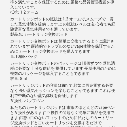
準を満たすことを保証するために,厳格な品質管理措置を導
入しています.
抵抗: 1.2 オーム
カートリッジポッドの抵抗は 1.2 オームで,スムーズで一貫
した蒸気体験を提供します.この抵抗レベルは,初心者でも経
験豊富な蒸気使用者でも適しています.
製品名: カートリッジ交換ポッド
カートリッジ交換ポッドは 簡単に交換できるように設計さ
れています 継続的でトラブルのないvape体験を保証するた
めに カートリッジ交換ポッドを購入できます
量:10個/パック
カートリッジ交換ポッドのパッケージは10個ずつで 蒸気消
耗に必要な 十分な供給を 提供しています 長期使用のために
複数のパッケージを購入することもできます
容量: 8ml
カートリッジポッドの容量は8mlで 頻繁に再充電する必要
なく 長い蒸気セッションを楽しむことができます これは便
利で中断のない蒸気体験を保証します
互換性: バップペン
私たちのカートリッジポッドは 市販のほとんどのvapeペン
と互換性があります 互換性の問題なく簡単に製品を使用で
きます縫い目のないフィットのために私たちのカートリッ
ジ交換ポッドと古いカートリッジを交換するだけで.