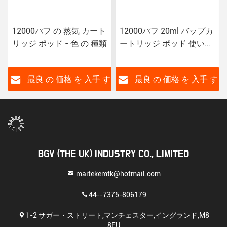
12000パフ の 蒸気 カート
12000パフ 20ml バップカ
リッジ ポッド - 色 の 種類
ートリッジ ポッド 使い捨
てEタバコ デバイス ポッ
ド
す
最良 の 価格 を 入手 す
最良 の 価格 を 入手 す
る
る
BGV (THE UK) INDUSTRY CO., LIMITED
maitekemtk@hotmail.com
44--7375-806179
1-2 サガー・ストリート,マンチェスター,イングランド,M8
8EU