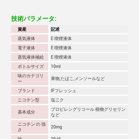
技術パラメータ:
資産
記述
蒸気液体
E 喫煙液体
電子液体
E 喫煙液体
蒸気液体補給
E 喫煙液体
ボトルサイズ
10ml
味のカテゴリ
果物,たばこ,メンソールなど
ー
ブランド
IFフレッシュ
ニコチン型
塩ニク
プロピレングリコール 植物グリセリン
基本成分
など
ニコチン の 強
20mg
さ