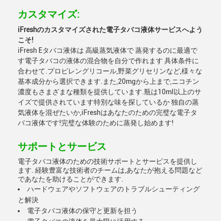
カスタマイズ:
iFreshのカスタマイズされた電子タバコ液体サービスへよう
こそ!
iFresh Eタバコ液体は 高級蒸気液体で 蒸発するのに最適で
す電子タバコの液体の混合物を自分で作れます 具体条件に
合わせて.プロピレングリコール,野菜グリセリンなど,様々な
基本成分から選択できます.また,20mgから上まで,ニコチン
濃度もさまざまな種類を提供しています.瓶は10ml以上のサ
イズで提供されています特別な味を探しているか 独自の蒸
気液体を混ぜたいか,iFreshはあなたのための完璧な電子タ
バコ液体です!完璧な体験のために蒸発し始めます!
サポートとサービス
電子タバコ液体のための技術サポートとサービスを提供し
ます. 経験豊富な技術者のチームは,あなたが抱える問題など
であなたを助けることができます.
ハードウェアやソフトウェアのトラブルシューティング
と解決
電子タバコ液体の保守と更新を担う