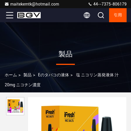
maitekemtk@hotmail.com
44--7375-806179
引用
製品
ホーム
>
製品
>
Eのタバコの液体
>
塩 ニコリン蒸発液体 汁
20mg ニコチン濃度