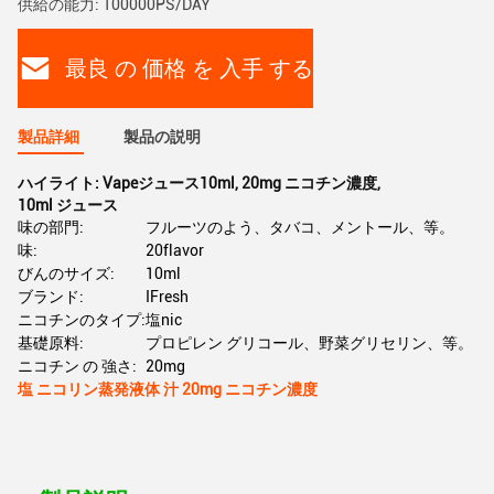
供給の能力: 100000PS/DAY
最良 の 価格 を 入手 する
製品詳細
製品の説明
ハイライト:
Vapeジュース10ml
,
20mg ニコチン濃度
,
10ml ジュース
味の部門:
フルーツのよう、タバコ、メントール、等。
味:
20flavor
びんのサイズ:
10ml
ブランド:
IFresh
ニコチンのタイプ:
塩nic
基礎原料:
プロピレン グリコール、野菜グリセリン、等。
ニコチン の 強さ:
20mg
塩 ニコリン蒸発液体 汁 20mg ニコチン濃度