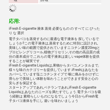
味
20 味
応用:
iFresh E-cigarette 液体 蒸発 必要なもの の すべて に ぴった
り な 選択
電子タバコを蒸発するのに最適な電子液体を 探しているで
しょうか?この電子液体は,蒸発するために特別に設計され,
美味しい味の範囲で提供されていますニコチン濃度20mgと
プロピレングリコール,植物グリセリン,その他の高品質の成
分の基本成分で,これらの電子液体は楽しいvape体験を提供
することが確実です.
iFresh E-cigarette Liquidsは,果物からタバコ,メンタルまで,
様々な味のカテゴリーを提供しています.iFreshはあなたを
カバーしています塩ニコチンタイプで 喉に痛みをかけずに
滑らかで美味しい体験を味わうことができます安全と心の
安らぎを保証する.
スタートアップであれ,ベテランであれ,iFresh E-cigarette
Liquidsは,あなたのニーズを満たすでしょう.電子タバコを吸
う経験は 素晴らしいものになるでしょう今日からiFresh電
子タバコ液体を手にし 違いを味わいましょう