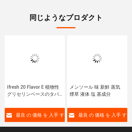
同じようなプロダクト
Ifresh 20 Flavor E 植物性
メンソール 味 新鮮 蒸気
グリセリンベースのタバ
煙草 液体 塩 基成分
コ液体
す
最良 の 価格 を 入手 す
最良 の 価格 を 入手 す
る
る