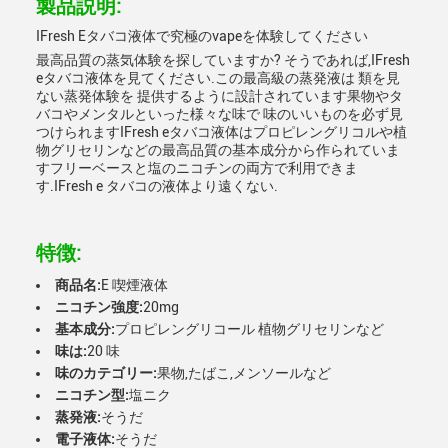
製品説明:
IFresh Eタバコ液体で究極のvapeを体験してください
最高品質の蒸気体験を探していますか? そうであれば,IFresh
eタバコ液体を見てください.この最高級の蒸発液は 類を見
ない蒸発体験を 提供するように設計されています果物やタ
バコやメンタルといった様々な味で 味のいいものを必ず見
つけられますIFresh eタバコ液体はプロピレングリコルや植
物グリセリンなどの最高品質の基本成分から作られていま
すフリーベースと塩のニコチンの両方で利用できま
す.IFresh e タバコの液体より遠くない.
特徴:
商品名:
E 喫煙液体
ニコチン強度:
20mg
基本成分:
プロピレングリコール 植物グリセリンなど
味は:
20 味
味のカテゴリー:
果物,たばこ,メンソールなど
ニコチン型:
塩ニク
蒸発液:
そうだ
電子液体:
そうだ