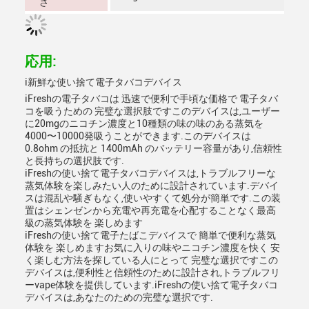
さ
応用:
i新鮮な使い捨て電子タバコデバイス
iFreshの電子タバコは 迅速で便利で手頃な価格で 電子タバ
コを吸うための 完璧な選択肢ですこのデバイスは,ユーザー
に20mgのニコチン濃度と10種類の味の味のある蒸気を
4000〜10000発吸うことができます.このデバイスは
0.8ohm の抵抗と 1400mAh のバッテリー容量があり,信頼性
と長持ちの選択肢です.
iFreshの使い捨て電子タバコデバイスは,トラブルフリーな
蒸気体験を楽しみたい人のために設計されています.デバイ
スは混乱や騒ぎもなく,使いやすくて処分が簡単です.この装
置はシェンゼンから充電や再充電を心配することなく最高
級の蒸気体験を 楽しめます
iFreshの使い捨て電子たばこデバイスで 簡単で便利な蒸気
体験を 楽しめますお気に入りの味やニコチン濃度を快く 安
く楽しむ方法を探している人にとって 完璧な選択ですこの
デバイスは,便利性と信頼性のために設計され,トラブルフリ
ーvape体験を提供しています.iFreshの使い捨て電子タバコ
デバイスは,あなたのための完璧な選択です.