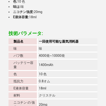
色:
10 色
味は:
味
ニコチン強度:
20mg
E液体容量:
18ml
技術パラメータ:
製品名
一回使用可能な蒸気消耗器
味
味
パフ数
4000発~10000発
バッテリー容
1400mAh
量
色
10 色
抵抗力
0.8オム
E液体容量
18ml
材料
クリステル
ニコチン の 強
20mg