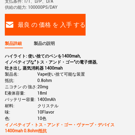
支払条件: T/T、D/P、D/A
供給の能力: 100000PS/DAY
最良 の 価格 を 入手 する
製品詳細
製品の説明
ハイライト:
使い捨てのペンを1400mah
,
イノベティブな"トス・アンド・ゴー"の電子煙器
,
吐き出し 蒸気消耗器 1400mah
製品名:
Vape使い捨て可能な装置
抵抗:
0.8ohm
ニコチン の 強さ:
20mg
E液体容量:
18ml
バッテリー容量:
1400mAh
材料:
クリステル
味:
10Flavor
色:
10色
イノベティブ・トス・アンド・ゴー・ヴァープ・デバイス
1400mah 0.8ohm抵抗