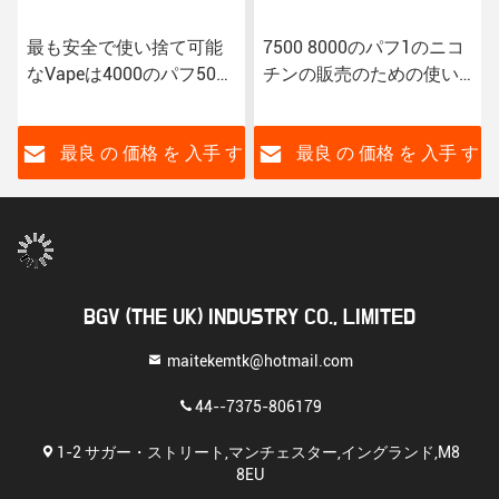
最も安全で使い捨て可能
7500 8000のパフ1のニコ
なVapeは4000のパフ5000
チンの販売のための使い
風味を付けられるEのタバ
捨て可能なVape装置
コ10ml 7.0mlによって吹
く
す
最良 の 価格 を 入手 す
最良 の 価格 を 入手 す
る
る
BGV (THE UK) INDUSTRY CO., LIMITED
maitekemtk@hotmail.com
44--7375-806179
1-2 サガー・ストリート,マンチェスター,イングランド,M8
8EU