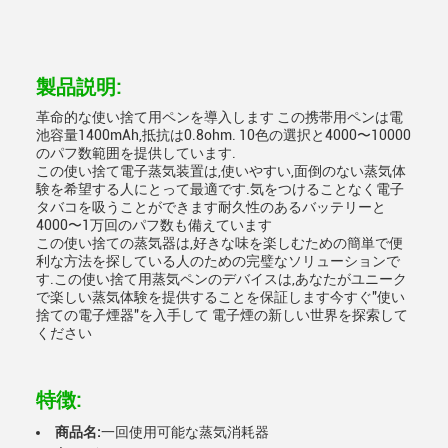
製品説明:
革命的な使い捨て用ペンを導入します この携帯用ペンは電
池容量1400mAh,抵抗は0.8ohm. 10色の選択と4000〜10000
のパフ数範囲を提供しています.
この使い捨て電子蒸気装置は,使いやすい,面倒のない蒸気体
験を希望する人にとって最適です.気をつけることなく電子
タバコを吸うことができます耐久性のあるバッテリーと
4000〜1万回のパフ数も備えています
この使い捨ての蒸気器は,好きな味を楽しむための簡単で便
利な方法を探している人のための完璧なソリューションで
す.この使い捨て用蒸気ペンのデバイスは,あなたがユニーク
で楽しい蒸気体験を提供することを保証します今すぐ"使い
捨ての電子煙器"を入手して 電子煙の新しい世界を探索して
ください
特徴:
商品名:
一回使用可能な蒸気消耗器