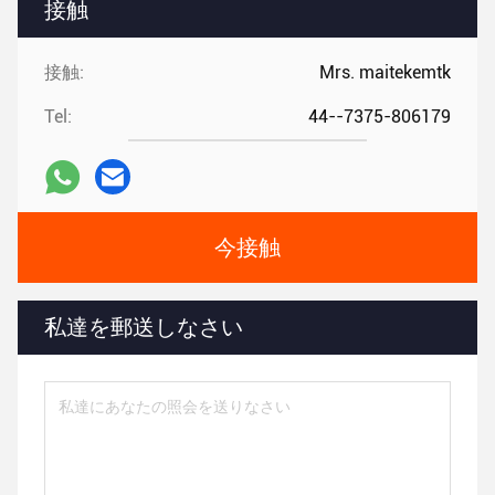
接触
接触:
Mrs. maitekemtk
Tel:
44--7375-806179
今接触
私達を郵送しなさい