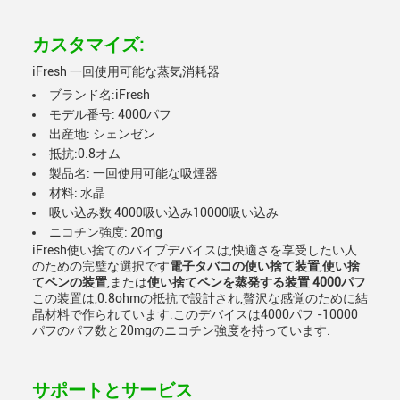
カスタマイズ:
iFresh 一回使用可能な蒸気消耗器
ブランド名:iFresh
モデル番号: 4000パフ
出産地: シェンゼン
抵抗:0.8オム
製品名: 一回使用可能な吸煙器
材料: 水晶
吸い込み数 4000吸い込み10000吸い込み
ニコチン強度: 20mg
iFresh使い捨てのバイプデバイスは,快適さを享受したい人
のための完璧な選択です
電子タバコの使い捨て装置
,
使い捨
てペンの装置
,または
使い捨てペンを蒸発する装置 4000パフ
この装置は,0.8ohmの抵抗で設計され,贅沢な感覚のために結
晶材料で作られています.このデバイスは4000パフ -10000
パフのパフ数と20mgのニコチン強度を持っています.
サポートとサービス