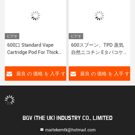
ビデオ
ビデオ
600口 Standard Vape
600スプーン、TPD 蒸気
Cartridge Pod For Thick
自然ニコチン Eタバコケ
Oil 無味のTPD Vape 最も
ース Odm電子タバコ
人気のあるvapeEタバコカ
ートリッジ
す
最良 の 価格 を 入手 す
最良 の 価格 を 入手 す
る
る
BGV (THE UK) INDUSTRY CO., LIMITED
maitekemtk@hotmail.com