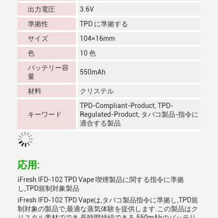
出力電圧
3.6V
準拠性
TPD に準拠する
サイズ
104×16mm
色
10 色
バッテリー容
550mAh
量
材料
クリステル
TPD-Compliant-Product, TPD-
キーワード
Regulated-Product, タバコ製品-指令に
適合する製品
応用:
iFresh IFD-102 TPD Vape 喫煙製品に関する指令に準拠
し,TPD規制対象製品
iFresh IFD-102 TPD Vapeは,タバコ製品指令に準拠し,TPD規
制対象の製品で,最適な蒸気体験を提供します.この製品はク
リスタル素材ででき,長時間持続できる 550mAhのバッテリ