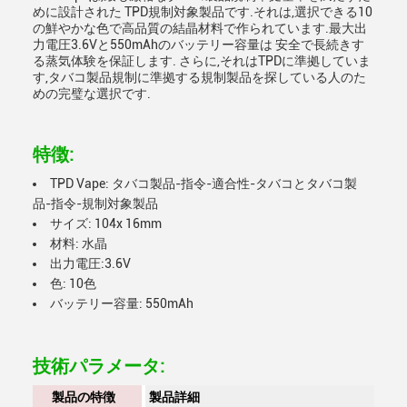
めに設計された TPD規制対象製品です.それは,選択できる10
の鮮やかな色で高品質の結晶材料で作られています.最大出
力電圧3.6Vと550mAhのバッテリー容量は 安全で長続きす
る蒸気体験を保証します. さらに,それはTPDに準拠していま
す,タバコ製品規制に準拠する規制製品を探している人のた
めの完璧な選択です.
特徴:
TPD Vape: タバコ製品-指令-適合性-タバコとタバコ製
品-指令-規制対象製品
サイズ: 104x 16mm
材料: 水晶
出力電圧:3.6V
色: 10色
バッテリー容量: 550mAh
技術パラメータ:
製品の特徴
製品詳細