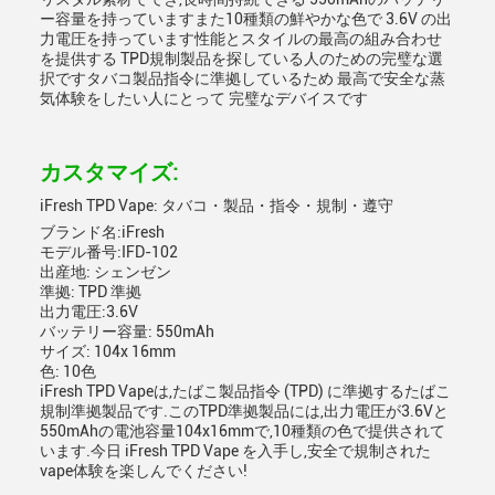
ー容量を持っていますまた10種類の鮮やかな色で 3.6V の出
力電圧を持っています性能とスタイルの最高の組み合わせ
を提供する TPD規制製品を探している人のための完璧な選
択ですタバコ製品指令に準拠しているため 最高で安全な蒸
気体験をしたい人にとって 完璧なデバイスです
カスタマイズ:
iFresh TPD Vape: タバコ・製品・指令・規制・遵守
ブランド名:iFresh
モデル番号:IFD-102
出産地: シェンゼン
準拠: TPD 準拠
出力電圧:3.6V
バッテリー容量: 550mAh
サイズ: 104x 16mm
色: 10色
iFresh TPD Vapeは,たばこ製品指令 (TPD) に準拠するたばこ
規制準拠製品です.このTPD準拠製品には,出力電圧が3.6Vと
550mAhの電池容量104x16mmで,10種類の色で提供されて
います.今日 iFresh TPD Vape を入手し,安全で規制された
vape体験を楽しんでください!