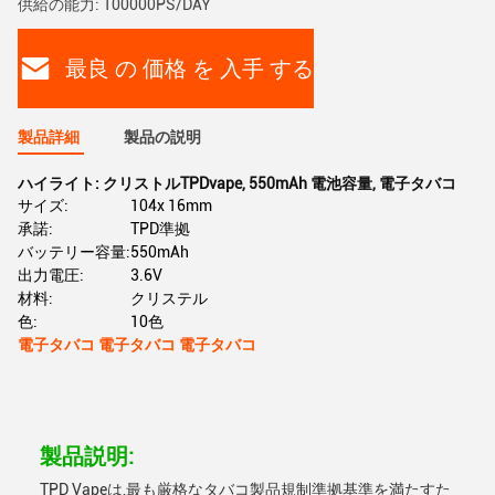
供給の能力: 100000PS/DAY
最良 の 価格 を 入手 する
製品詳細
製品の説明
ハイライト:
クリストルTPDvape
,
550mAh 電池容量
,
電子タバコ
サイズ:
104x 16mm
承諾:
TPD準拠
バッテリー容量:
550mAh
出力電圧:
3.6V
材料:
クリステル
色:
10色
電子タバコ 電子タバコ 電子タバコ
製品説明:
TPD Vapeは,最も厳格なタバコ製品規制準拠基準を満たすた