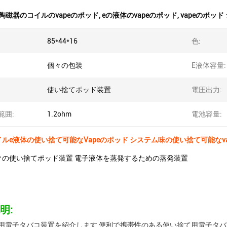
陶磁器のコイルのvapeのポッド
,
eの液体のvapeのポッド
,
vapeのポッド
85*44*16
色:
個々の包装
E液体容量:
使い捨てポッド装置
電圧出力:
範囲:
1.2ohm
電池容量:
ルe液体の使い捨て可能なVapeのポッド システム味の使い捨て可能なva
クの使い捨てポッド装置 電子液体を蒸発するための蒸発装置
明:
用電子タバコ装置を紹介します 便利で携帯性のある使い捨て用電子タ