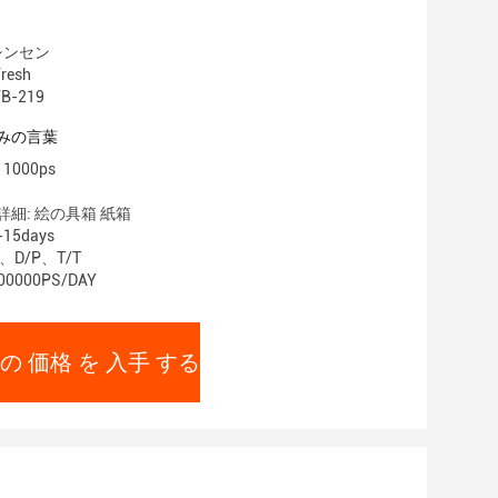
シンセン
resh
B-219
みの言葉
1000ps
細: 絵の具箱 紙箱
15days
、D/P、T/T
0000PS/DAY
の 価格 を 入手 する