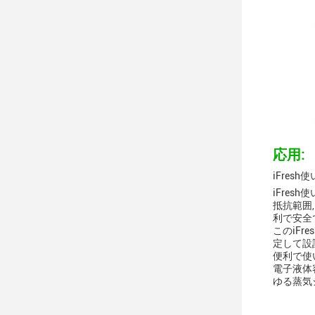
応用:
iFresh
iFres
抵抗範囲,
利で安全
このiF
定して設
便利で使
電子液体
ゆる蒸気