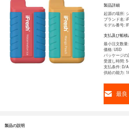
製品詳細
起源の場所: 
ブランド名: iF
モデル番号: IF
支払及び船積
最小注文数量: 
価格: USD
パッケージの詳
受渡し時間: 5-
支払条件: D/A
供給の能力: 10
最良 
製品の説明