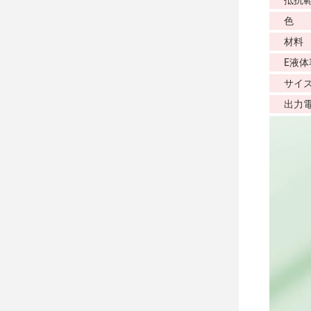
抵抗
色
材料
E液体
サイ
出力