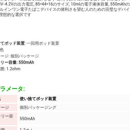
3V-4.2Vの出力電圧, 85*44*16のサイズ, 10mlの電子液体容量, 
ールインワン電子たばこデバイスの便利さを望む人のための完璧なデバ
理想的な選択です
捨てポッド装置
: 一回用ポッド装置
 色
ージ: 個別パッケージ
リー容量: 550mAh
: 1.2ohm
ラメータ:
名
使い捨てポッド装置
ケージ
個別パッケージング
テリー容
550mAh