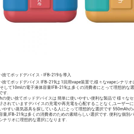
使い捨てポッドデバイス - IFB-219を導入
h使い捨てポッドデバイス IFB-219は 1回用vape装置で,様々なvapeシナリ
そして10mlの電子液体容量IFB-219は,多くの消費者にとって理想的な選
です.
reshの使い捨てポッドデバイスは 簡単に使いやすい便利な製品で 様々なセ
計されていますデバイスの充電や再充電を心配することなく,ユーザーにv
いやすい蒸気器具を探している人にとって理想的な選択です 550mAhのバッ
容量,IFB-219は多くの消費者のための素晴らしい選択です. 便利な個
シナリオに理想的な選択になります.