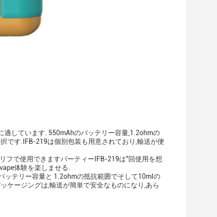
オに適しています. 550mAhのバッテリー容量,1.2ohmの
択です.IFB-219は個別包装も用意されており,輸送が便
リフで使用できますパーティーIFB-219は"回使用を想
ape体験を楽しませる.
テリー容量と 1.2ohmの抵抗範囲でそして10mlの
別パッケージングは,輸送が簡単で安全なものになり,あら