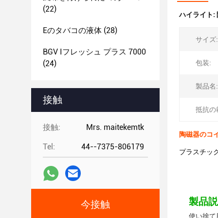
(22)
ハイライト:
Eのタバコの液体
(28)
サイズ:
BGV Iフレッシュ プラス 7000
(24)
包装:
製品名:
接触
抵抗の
接触:
Mrs. maitekemtk
陶磁器のコイ
Tel:
44--7375-806179
プラスチッ
製品説
今接触
使い捨て