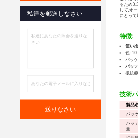
るため3.
して,オ
私達を郵送しなさい
にとって
特徴:
使い
色: 10
パッケ
バッテ
抵抗範囲
技術パ
製品
送りなさい
パッ
バッ
量