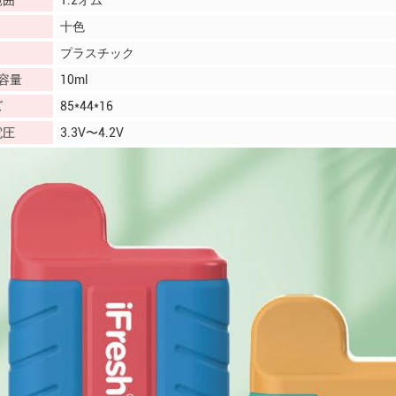
範囲
1.2オム
十色
プラスチック
容量
10ml
ズ
85*44*16
電圧
3.3V〜4.2V